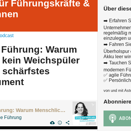
ür Führungskräfte &
Über dies
nnen
➡️ Erfahren S
Unternehmer*i
regelmäßig 
odcast
einzulegen u
➡️ Fahren Sie
e Führung: Warum
Überholspur 
Akku leer wir
 kein Weichspüler
➡️ Tauchen S
r schärfstes
modernen Füh
✅ agile Führ
ument
✅ Persönlich
von und mit Ast
Abonnier
148 Balanzielle Führung: Warum Menschlichkeit kein Weichspüler ist, sondern Ihr schärfstes Führungsinstrument
le Führung