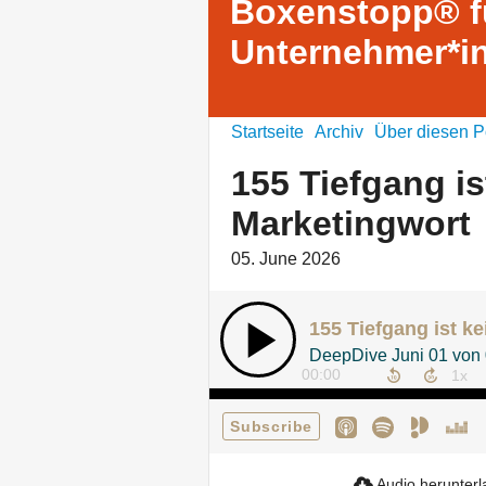
Boxenstopp® f
Unternehmer*i
Startseite
Archiv
Über diesen P
155 Tiefgang is
Marketingwort
05. June 2026
155 Tiefgang ist k
DeepDive Juni 01 von
00:00
Subscribe
Audio herunter