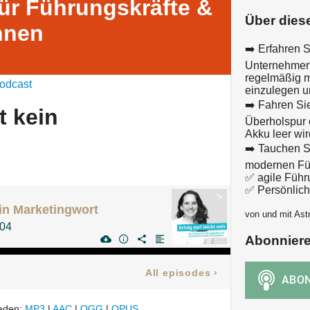
ür Führungskräfte &
Über dies
nnen
➡️ Erfahren S
Unternehmer*i
regelmäßig 
odcast
einzulegen u
➡️ Fahren Sie
t kein
Überholspur 
Akku leer wir
➡️ Tauchen S
modernen Füh
✅ agile Führ
✅ Persönlich
ein Marketingwort
von und mit Ast
 04
Abonnier
All episodes
›
laden:
MP3
|
AAC
|
OGG
|
OPUS