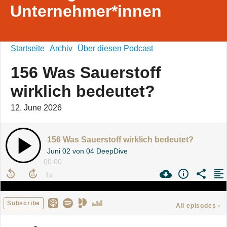
Unternehmer*innen
Startseite
Archiv
Über diesen Podcast
156 Was Sauerstoff
wirklich bedeutet?
12. June 2026
156 Was Sauerstoff wirklich bedeutet?
Juni 02 von 04 DeepDive
00:00
Subscribe
All episodes
›